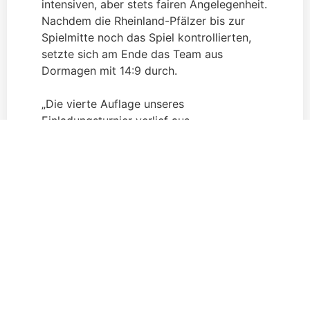
intensiven, aber stets fairen Angelegenheit.
Nachdem die Rheinland-Pfälzer bis zur
Spielmitte noch das Spiel kontrollierten,
setzte sich am Ende das Team aus
Dormagen mit 14:9 durch.
„Die vierte Auflage unseres
Einladungsturnier verlief aus
organisatorischer Sicht absolut rund und
konfliktfrei.“, so Turnierorganisator Tobias
Swawoll, der auch mit dem sportlichen
Abschneiden seiner Mannschaft zufrieden
war. Ein besonderer Dank gilt auch der
KSK Köln – Standort Rheinbach, die mit
Ihrer Spende zur Förderung der
Jugendarbeit in der Handballabteilung
einen großen Beitrag zum Gelingen des
Talente-Cups beigetragen hat.