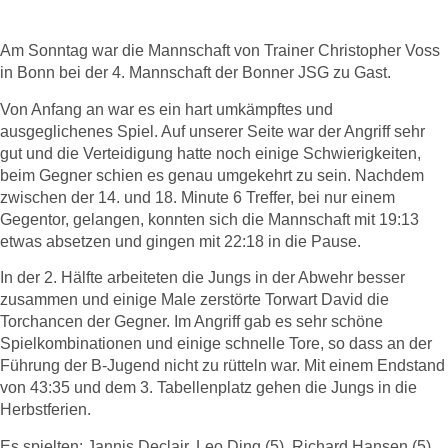
für die B-Jugend
Am Sonntag war die Mannschaft von Trainer Christopher Voss
in Bonn bei der 4. Mannschaft der Bonner JSG zu Gast.
Von Anfang an war es ein hart umkämpftes und
ausgeglichenes Spiel. Auf unserer Seite war der Angriff sehr
gut und die Verteidigung hatte noch einige Schwierigkeiten,
beim Gegner schien es genau umgekehrt zu sein. Nachdem
zwischen der 14. und 18. Minute 6 Treffer, bei nur einem
Gegentor, gelangen, konnten sich die Mannschaft mit 19:13
etwas absetzen und gingen mit 22:18 in die Pause.
In der 2. Hälfte arbeiteten die Jungs in der Abwehr besser
zusammen und einige Male zerstörte Torwart David die
Torchancen der Gegner. Im Angriff gab es sehr schöne
Spielkombinationen und einige schnelle Tore, so dass an der
Führung der B-Jugend nicht zu rütteln war. Mit einem Endstand
von 43:35 und dem 3. Tabellenplatz gehen die Jungs in die
Herbstferien.
Es spielten: Jannis Declair, Leo Ding (5), Richard Hansen (5),