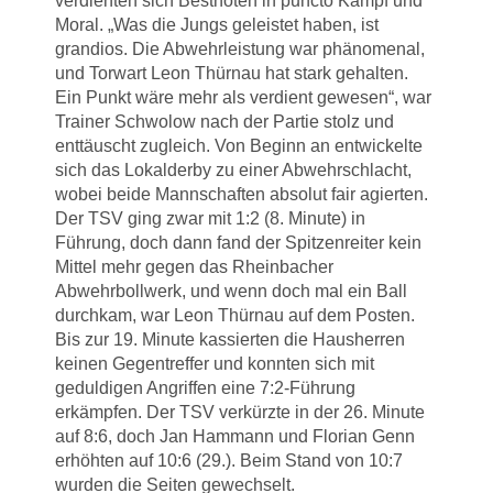
verdienten sich Bestnoten in puncto Kampf und
Moral. „Was die Jungs geleistet haben, ist
grandios. Die Abwehrleistung war phänomenal,
und Torwart Leon Thürnau hat stark gehalten.
Ein Punkt wäre mehr als verdient gewesen“, war
Trainer Schwolow nach der Partie stolz und
enttäuscht zugleich. Von Beginn an entwickelte
sich das Lokalderby zu einer Abwehrschlacht,
wobei beide Mannschaften absolut fair agierten.
Der TSV ging zwar mit 1:2 (8. Minute) in
Führung, doch dann fand der Spitzenreiter kein
Mittel mehr gegen das Rheinbacher
Abwehrbollwerk, und wenn doch mal ein Ball
durchkam, war Leon Thürnau auf dem Posten.
Bis zur 19. Minute kassierten die Hausherren
keinen Gegentreffer und konnten sich mit
geduldigen Angriffen eine 7:2-Führung
erkämpfen. Der TSV verkürzte in der 26. Minute
auf 8:6, doch Jan Hammann und Florian Genn
erhöhten auf 10:6 (29.). Beim Stand von 10:7
wurden die Seiten gewechselt.