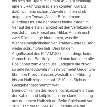
bis sich die Tigers mit einem 4:1-Lauf erstmalig
eine 9:5-Führung erspielen konnten. Garant
dafür war eine sichere Abwehr und ein stark
aufgelegter Torwart Jasper Bröckelmann.
Allerdings musste der bereits kleine Kader im
Verlauf der ersten Halbzeit mit den Verletzungen
von Johannes Hensel und Niklas Adolph noch
zwei Rückschläge hinnehmen, was die
Wechselmöglichkeiten von Trainer Andreas Behr
weiter schrumpfen ließ. Dies tat dem
Angriffsspiel des RTV-M1883 II allerdings keinen
Abbruch, der Ball lief gut, und man kam über alle
Positionen zum Abschluss. Lediglich die zuvor
so gefestigte Abwehr musste vermehrt Gegentore
über den Kreis zulassen, weshalb die Führung
bis zur Halbzeitpause auf 12:10 aus Sicht der
Gastgeber geschrumpft war.
Dennoch kamen die Tigers hochkonzentriert aus
der Kabine und knüpften an ihre starke Leistung
aus der ersten Halbzeit an. Beim Spielstand von
20:13 sah der RTV-M1883 II bereits wie der