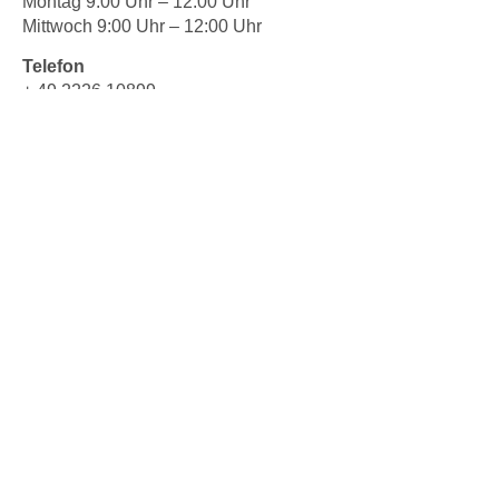
Montag 9:00 Uhr – 12:00 Uhr
Mittwoch 9:00 Uhr – 12:00 Uhr
Telefon
+ 49 2226 10899
Zum Kontaktformular
Links
Impressum
Datenschutz
Cookie-Richtlinie (EU)
Suche