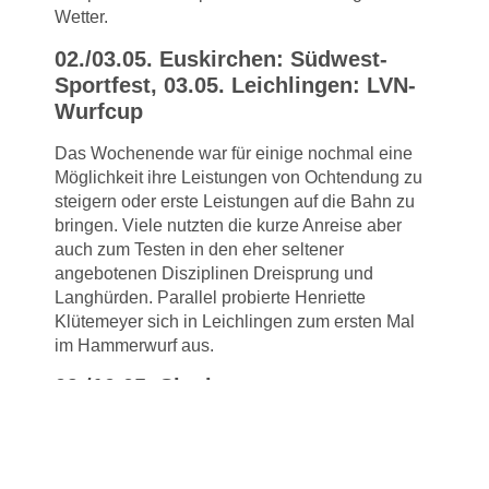
Wetter.
02./03.05. Euskirchen: Südwest-
Sportfest, 03.05. Leichlingen: LVN-
Wurfcup
Das Wochenende war für einige nochmal eine
Möglichkeit ihre Leistungen von Ochtendung zu
steigern oder erste Leistungen auf die Bahn zu
bringen. Viele nutzten die kurze Anreise aber
auch zum Testen in den eher seltener
angebotenen Disziplinen Dreisprung und
Langhürden. Parallel probierte Henriette
Klütemeyer sich in Leichlingen zum ersten Mal
im Hammerwurf aus.
09./10.05. Siegburg:
Regionsmeisterschaften, 09.05.
Meckenheim: Kindermehrkampf
Der erste große Test der Saison sind die