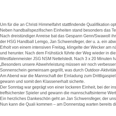
in Ostwestfalen
Um für die an Christi Himmelfahrt stattfindende Qualifikatio
Neben handballspezifischen Einheiten stand besonders das Te
Nach dreistündiger Anreise bat das Gespann Genn/Swawoll ihre
der HSG Handball Lemgo, Jan Schwensfeger, der u. a. ein abwec
Erholt von einem intensiven Freitag, klingelte der Wecker am
und herunter. Nach dem Frühstück führte der Weg wieder in die
Westfalenmeister JSG NSM Nettelstedt. Nach 3 x 20 Minuten ha
„Besonders unsere Abwehrleistung müssen wir noch verbessern“
Sonnenschein gemeinsam gegrillt, was durch Outdoor-Aktivität
Am Abend war die Mannschaft der Einladung zum Drittligaspi
gewann und somit den Klassenerhalt sicherte.
Der Sonntag war geprägt von einer lockeren Einheit, bei der i
treffsicherster Spieler und gewann die mannschaftsinterne Wer
Ein herzliches Dankeschön geht an Jan Schwensfeger, der u
Nun kann die Quali kommen – am Donnerstag warten bereits di