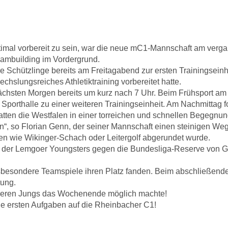
n optimal vorbereit zu sein, war die neue mC1-Mannschaft am 
ambuilding im Vordergrund.
 Schützlinge bereits am Freitagabend zur ersten Trainingseinh
hslungsreiches Athletiktraining vorbereitet hatte.
 nächsten Morgen bereits um kurz nach 7 Uhr. Beim Frühsport a
 Sporthalle zu einer weiteren Trainingseinheit. Am Nachmittag 
tten die Westfalen in einer torreichen und schnellen Begegnun
, so Florian Genn, der seiner Mannschaft einen steinigen Weg
en wie Wikinger-Schach oder Leitergolf abgerundet wurde.
el der Lemgoer Youngsters gegen die Bundesliga-Reserve von 
nsbesondere Teamspiele ihren Platz fanden. Beim abschließenden
tung.
nseren Jungs das Wochenende möglich machte!
e ersten Aufgaben auf die Rheinbacher C1!