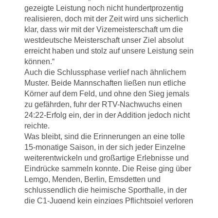
gezeigte Leistung noch nicht hundertprozentig
realisieren, doch mit der Zeit wird uns sicherlich
klar, dass wir mit der Vizemeisterschaft um die
westdeutsche Meisterschaft unser Ziel absolut
erreicht haben und stolz auf unsere Leistung sein
können.“
Auch die Schlussphase verlief nach ähnlichem
Muster. Beide Mannschaften ließen nun etliche
Körner auf dem Feld, und ohne den Sieg jemals
zu gefährden, fuhr der RTV-Nachwuchs einen
24:22-Erfolg ein, der in der Addition jedoch nicht
reichte.
Was bleibt, sind die Erinnerungen an eine tolle
15-monatige Saison, in der sich jeder Einzelne
weiterentwickeln und großartige Erlebnisse und
Eindrücke sammeln konnte. Die Reise ging über
Lemgo, Menden, Berlin, Emsdetten und
schlussendlich die heimische Sporthalle, in der
die C1-Jugend kein einziges Pflichtspiel verloren
hat, zu Ende, und doch geht der Weg für viele