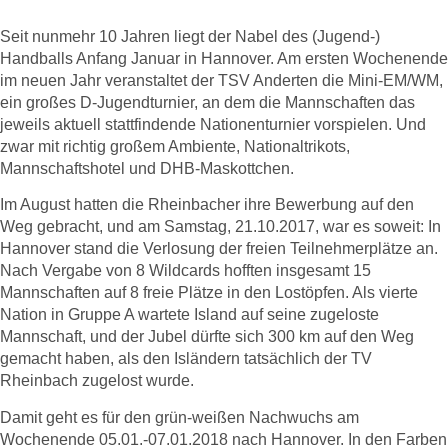
fährt zur Mini-EM 2018
Seit nunmehr 10 Jahren liegt der Nabel des (Jugend-)
Handballs Anfang Januar in Hannover.
Am ersten Wochenende
im neuen Jahr veranstaltet der TSV Anderten die Mini-EM/WM,
ein großes D-Jugendturnier, an dem die Mannschaften das
jeweils aktuell stattfindende Nationenturnier vorspielen. Und
zwar mit richtig großem Ambiente, Nationaltrikots,
Mannschaftshotel und DHB-Maskottchen.
Im August hatten die Rheinbacher ihre Bewerbung auf den
Weg gebracht, und am Samstag, 21.10.2017, war es soweit: In
Hannover stand die Verlosung der freien Teilnehmerplätze an.
Nach Vergabe von 8 Wildcards hofften insgesamt 15
Mannschaften auf 8 freie Plätze in den Lostöpfen. Als vierte
Nation in Gruppe A wartete Island auf seine zugeloste
Mannschaft, und der Jubel dürfte sich 300 km auf den Weg
gemacht haben, als den Isländern tatsächlich der TV
Rheinbach zugelost wurde.
Damit geht es für den grün-weißen Nachwuchs am
Wochenende 05.01.-07.01.2018 nach Hannover. In den Farben