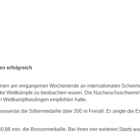
den TV Rheinbac
en Schwimmwett
en erfolgreich
 am vergangenen Wochenende an internationalen Schwimmfeste
tarke Wettkämpfe zu beobachten waren. Die Nachwuchsschwimm
en Wettkampfneulingen empfohlen hatte.
ouverän die Silbermedaille über 200 m Freistil. Er zeigte die 
:40,88 min. die Bronzemedaille. Bei ihren vier weiteren Starts