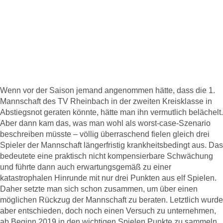
Tischtennis: Tragischer
Saisonverlauf für die 1.
Herrenmannschaft
Wenn vor der Saison jemand angenommen hätte, dass die 1.
Mannschaft des TV Rheinbach
in der zweiten Kreisklasse in
Abstiegsnot geraten könnte, hätte man ihn vermutlich belächelt.
Aber dann kam das, was man wohl als worst-case-Szenario
beschreiben müsste – völlig überraschend fielen gleich drei
Spieler der Mannschaft längerfristig krankheitsbedingt aus. Das
bedeutete eine praktisch nicht kompensierbare Schwächung
und führte dann auch erwartungsgemäß zu einer
katastrophalen Hinrunde mit nur drei Punkten aus elf Spielen.
Daher setzte man sich schon zusammen, um über einen
möglichen Rückzug der Mannschaft zu beraten. Letztlich wurde
aber entschieden, doch noch einen Versuch zu unternehmen,
ab Beginn 2019 in den wichtigen Spielen Punkte zu sammeln