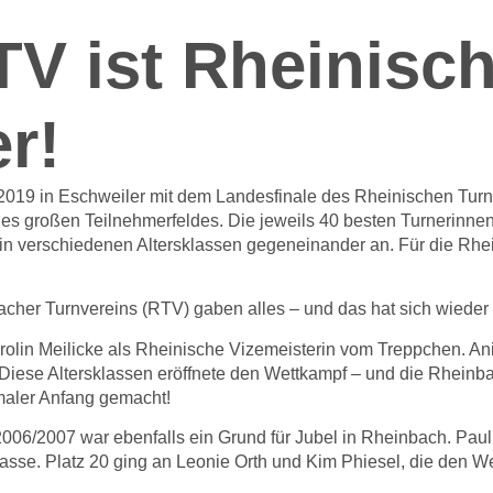
TV ist Rheinisc
r!
i 2019 in Eschweiler mit dem Landesfinale
des Rheinischen Turn
es großen Teilnehmerfeldes. Die jeweils 40 besten Turnerinne
aten in verschiedenen Altersklassen gegeneinander an. Für die Rh
her Turnvereins (RTV) gaben alles – und das hat sich wieder 
arolin Meilicke als Rheinische Vizemeisterin vom Treppchen. Ani
. Diese Altersklassen eröffnete den Wettkampf – und die Rheinb
maler Anfang gemacht!
 2006/2007 war ebenfalls ein Grund für Jubel in Rheinbach. Pau
klasse. Platz 20 ging an Leonie Orth und Kim Phiesel, die den 