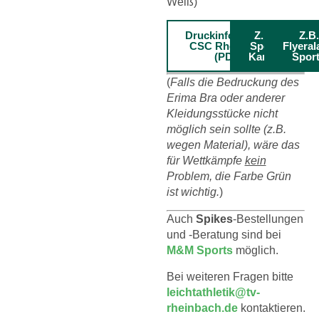
Weiß)
Druckinformation
Z.B.
Z.B.
CSC Rheinbach
Sport
Flyera
(PDF)
Kanze
Spor
(
Falls die
Bedruckung des
Erima Bra oder anderer
Kleidungsstücke nicht
möglich sein sollte (z.B.
wegen Material), wäre das
für Wettkämpfe
kein
Problem, die Farbe Grün
ist wichtig.
)
Auch
Spikes
-Bestellungen
und -Beratung sind bei
M&M Sports
möglich.
Bei weiteren Fragen bitte
leichtathletik@tv-
rheinbach.de
kontaktieren.